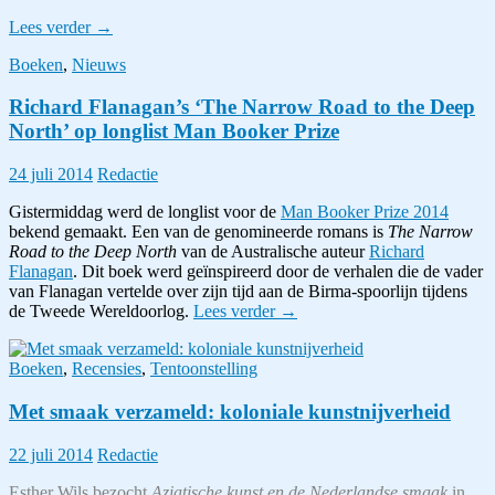
Verschrikking
Lees verder
→
kan
Boeken
,
Nieuws
in
een
Richard Flanagan’s ‘The Narrow Road to the Deep
boek
worden
North’ op longlist Man Booker Prize
gevat:
Richard
24 juli 2014
Redactie
Flanagan
en
Gistermiddag werd de longlist voor de
Man Booker Prize 2014
de
bekend gemaakt. Een van de genomineerde romans is
The Narrow
Birma-
Road to the Deep North
van de Australische auteur
Richard
spoorlijn
Flanagan
. Dit boek werd geïnspireerd door de verhalen die de vader
van Flanagan vertelde over zijn tijd aan de Birma-spoorlijn tijdens
Richard
de Tweede Wereldoorlog.
Lees verder
→
Flanagan’s
‘The
Boeken
,
Recensies
,
Tentoonstelling
Narrow
Road
Met smaak verzameld: koloniale kunstnijverheid
to
the
Deep
22 juli 2014
Redactie
North’
op
Esther Wils bezocht
Aziatische kunst en de Nederlandse smaak
in