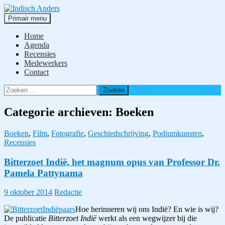
Ga
naar
Zoeken
Primair menu
de
Indisch Anders
inhoud
Home
Agenda
Recensies
Medewerkers
Contact
Zoeken
naar:
Categorie archieven: Boeken
Boeken
,
Film
,
Fotografie
,
Geschiedschrijving
,
Podiumkunsten
,
Recensies
Bitterzoet Indië, het magnum opus van Professor Dr.
Pamela Pattynama
9 oktober 2014
Redactie
Hoe herinneren wij ons Indië? En wie is wij?
De publicatie
Bitterzoet Indië
werkt als een wegwijzer bij die