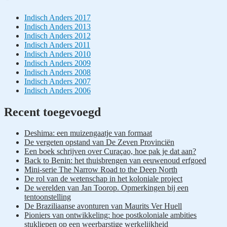
Indisch Anders 2017
Indisch Anders 2013
Indisch Anders 2012
Indisch Anders 2011
Indisch Anders 2010
Indisch Anders 2009
Indisch Anders 2008
Indisch Anders 2007
Indisch Anders 2006
Recent toegevoegd
Boekenblog
Deshima: een muizengaatje van formaat
De vergeten opstand van De Zeven Provinciën
Een boek schrijven over Curaçao, hoe pak je dat aan?
Back to Benin: het thuisbrengen van eeuwenoud erfgoed
Mini-serie The Narrow Road to the Deep North
De rol van de wetenschap in het koloniale project
De werelden van Jan Toorop. Opmerkingen bij een
tentoonstelling
De Braziliaanse avonturen van Maurits Ver Huell
Pioniers van ontwikkeling: hoe postkoloniale ambities
stukliepen op een weerbarstige werkelijkheid