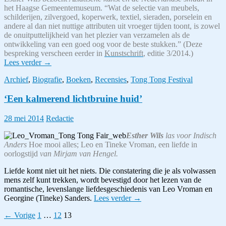
longlist
het Haagse Gemeentemuseum. “Wat de selectie van meubels,
Man
schilderijen, zilvergoed, koperwerk, textiel, sieraden, porselein en
Booker
andere al dan niet nuttige attributen uit vroeger tijden toont, is zowel
Prize
de onuitputtelijkheid van het plezier van verzamelen als de
ontwikkeling van een goed oog voor de beste stukken.” (Deze
bespreking verscheen eerder in
Kunstschrift
, editie 3/2014.)
Met
Lees verder
→
smaak
Archief
,
Biografie
,
Boeken
,
Recensies
,
Tong Tong Festival
verzameld:
koloniale
‘Een kalmerend lichtbruine huid’
kunstnijverheid
28 mei 2014
Redactie
Esther Wils
las voor Indisch
Anders
Hoe mooi alles; Leo en Tineke Vroman, een liefde in
oorlogstijd
van Mirjam van Hengel.
Liefde komt niet uit het niets. Die constatering die je als volwassen
mens zelf kunt trekken, wordt bevestigd door het lezen van de
romantische, levenslange liefdesgeschiedenis van Leo Vroman en
‘Een
Georgine (Tineke) Sanders.
Lees verder
→
kalmerend
Berichten
← Vorige
1
…
12
13
lichtbruine
huid’