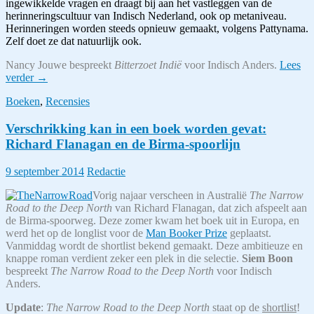
ingewikkelde vragen en draagt bij aan het vastleggen van de
herinneringscultuur van Indisch Nederland, ook op metaniveau.
Herinneringen worden steeds opnieuw gemaakt, volgens Pattynama.
Zelf doet ze dat natuurlijk ook.
Nancy Jouwe bespreekt
Bitterzoet Indië
voor Indisch Anders.
Lees
Bitterzoet
verder
→
Indië,
Boeken
,
Recensies
het
magnum
Verschrikking kan in een boek worden gevat:
opus
van
Richard Flanagan en de Birma-spoorlijn
Professor
Dr.
9 september 2014
Redactie
Pamela
Pattynama
Vorig najaar verscheen in Australië
The Narrow
Road to the Deep North
van Richard Flanagan, dat zich afspeelt aan
de Birma-spoorweg. Deze zomer kwam het boek uit in Europa, en
werd het op de longlist voor de
Man Booker Prize
geplaatst.
Vanmiddag wordt de shortlist bekend gemaakt. Deze ambitieuze en
knappe roman verdient zeker een plek in die selectie.
Siem Boon
bespreekt
The Narrow Road to the Deep North
voor Indisch
Anders.
Update
:
The Narrow Road to the Deep North
staat op de
shortlist
!